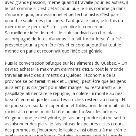
avec grande passion, même quand il travaille pour les autres, il
le fait comme si c’est c’était pour lui. « Je suis comme ça dans
n’importe quoi, professionnel et perfectionniste. C’est pareil
quand je sable mes planchers. Tant qu’à le faire, je le fais du
mieux que je peux. » Et c’est peu dire le concernant.
Sa meilleure idée de mets : le club sandwich au chocolat
accompagné de frites d’ananas. Il a fait fureur lorsqu’il a été
présenté pour la première fois et encore aujourd’hui tout le
monde en parle et reconnait que l’idée est géniale.
Puis la conversation bifurque sur les aliments du Québec. « On
devrait acheter le maximum d’aliments d’ici. Si tout le monde
travaillait avec des aliments du Québec, l’économie de la
province se porterait mieux et… (rires), peut-être que les gens
auraient plus d’argent pour aller manger au restaurant! » Le
gaspillage alimentaire le répugne, la colère lui monte au nez
lorsqu’il entend que les carottes croches restent au champ. Et
de poursuivre sur la récupération et l’utilisation de produits de la
racine à la queue ou de la tête au pied. « Avec les pelures
d’oignons que je déshydrate, je fais une poudre qui me sert à
assaisonner des plats. Je fais infuser les pelures et les cœurs
des pommes et j’incorpore le liquide ainsi obtenu à ma crème
anglaise pour la parfumer. Certains légumes sont à la mode