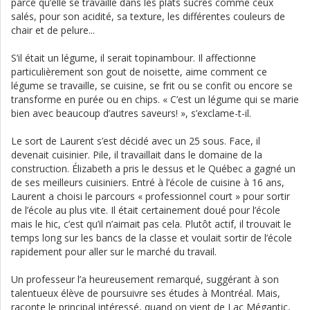
parce qu’elle se travaille dans les plats sucrés comme ceux
salés, pour son acidité, sa texture, les différentes couleurs de
chair et de pelure...
S’il était un légume, il serait topinambour. Il affectionne
particulièrement son gout de noisette, aime comment ce
légume se travaille, se cuisine, se frit ou se confit ou encore se
transforme en purée ou en chips. « C’est un légume qui se marie
bien avec beaucoup d’autres saveurs! », s’exclame-t-il.
Le sort de Laurent s’est décidé avec un 25 sous. Face, il
devenait cuisinier. Pile, il travaillait dans le domaine de la
construction. Élizabeth a pris le dessus et le Québec a gagné un
de ses meilleurs cuisiniers. Entré à l’école de cuisine à 16 ans,
Laurent a choisi le parcours « professionnel court » pour sortir
de l’école au plus vite. Il était certainement doué pour l’école
mais le hic, c’est qu’il n’aimait pas cela. Plutôt actif, il trouvait le
temps long sur les bancs de la classe et voulait sortir de l’école
rapidement pour aller sur le marché du travail.
Un professeur l’a heureusement remarqué, suggérant à son
talentueux élève de poursuivre ses études à Montréal. Mais,
raconte le principal intéressé, quand on vient de Lac Mégantic,