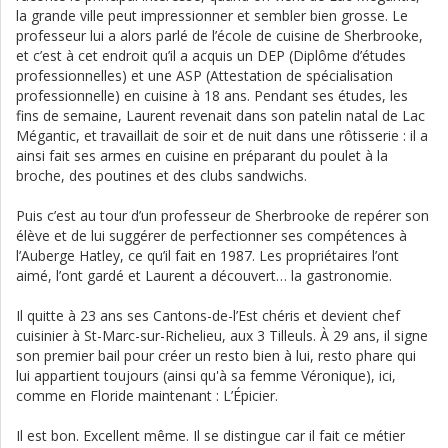
la grande ville peut impressionner et sembler bien grosse. Le
professeur lui a alors parlé de l’école de cuisine de Sherbrooke,
et c’est à cet endroit qu’il a acquis un DEP (Diplôme d’études
professionnelles) et une ASP (Attestation de spécialisation
professionnelle) en cuisine à 18 ans. Pendant ses études, les
fins de semaine, Laurent revenait dans son patelin natal de Lac
Mégantic, et travaillait de soir et de nuit dans une rôtisserie : il a
ainsi fait ses armes en cuisine en préparant du poulet à la
broche, des poutines et des clubs sandwichs.
Puis c’est au tour d’un professeur de Sherbrooke de repérer son
élève et de lui suggérer de perfectionner ses compétences à
l’Auberge Hatley, ce qu’il fait en 1987. Les propriétaires l’ont
aimé, l’ont gardé et Laurent a découvert… la gastronomie.
Il quitte à 23 ans ses Cantons-de-l’Est chéris et devient chef
cuisinier à St-Marc-sur-Richelieu, aux 3 Tilleuls. À 29 ans, il signe
son premier bail pour créer un resto bien à lui, resto phare qui
lui appartient toujours (ainsi qu'à sa femme Véronique), ici,
comme en Floride maintenant : L’Épicier.
Il est bon. Excellent même. Il se distingue car il fait ce métier