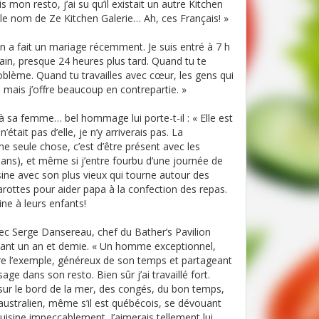
on resto, j’ai su qu’il existait un autre Kitchen
t le nom de Ze Kitchen Galerie… Ah, ces Français! »
On a fait un mariage récemment. Je suis entré à 7 h
ain, presque 24 heures plus tard. Quand tu te
blème. Quand tu travailles avec cœur, les gens qui
 mais j’offre beaucoup en contrepartie. »
ce à sa femme… bel hommage lui porte-t-il : « Elle est
était pas d’elle, je n’y arriverais pas. La
une seule chose, c’est d’être présent avec les
 ans), et même si j’entre fourbu d’une journée de
uisine avec son plus vieux qui tourne autour des
rottes pour aider papa à la confection des repas.
ine à leurs enfants!
avec Serge Dansereau, chef du Bather’s Pavilion
endant un an et demie. « Un homme exceptionnel,
tre l’exemple, généreux de son temps et partageant
ge dans son resto. Bien sûr j’ai travaillé fort.
sur le bord de la mer, des congés, du bon temps,
 australien, même s’il est québécois, se dévouant
isine impeccablement. J’aimerais tellement lui