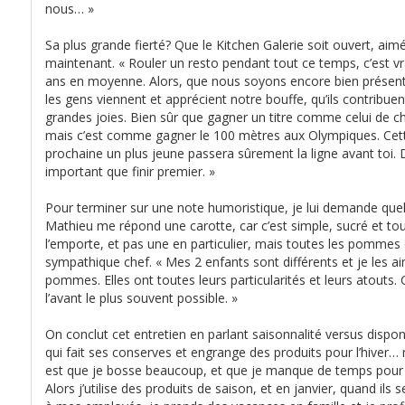
nous… »
Sa plus grande fierté? Que le Kitchen Galerie soit ouvert, aim
maintenant. « Rouler un resto pendant tout ce temps, c’est vr
ans en moyenne. Alors, que nous soyons encore bien présent
les gens viennent et apprécient notre bouffe, qu’ils contribu
grandes joies. Bien sûr que gagner un titre comme celui de c
mais c’est comme gagner le 100 mètres aux Olympiques. Cette 
prochaine un plus jeune passera sûrement la ligne avant toi. 
important que finir premier. »
Pour terminer sur une note humoristique, je lui demande quel lé
Mathieu me répond une carotte, car c’est simple, sucré et tou
l’emporte, et pas une en particulier, mais toutes les pommes
sympathique chef. « Mes 2 enfants sont différents et je les a
pommes. Elles ont toutes leurs particularités et leurs atouts. 
l’avant le plus souvent possible. »
On conclut cet entretien en parlant saisonnalité versus disponi
qui fait ses conserves et engrange des produits pour l’hiver… m
est que je bosse beaucoup, et que je manque de temps pour t
Alors j’utilise des produits de saison, et en janvier, quand ils