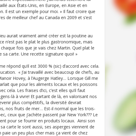
aillé aux États-Unis, en Europe, en Asie et en
. Il est un exemple pour moi. » Il faut croire que
itres de meilleur chef au Canada en 2009 et s’est
hieu aurait vraiment aimé créer est la poutine au
, ce n’est pas le plat le plus gastronomique, mais
 chaque fois que je vais chez Martin. Quel plat le
de sa carte. Une recette signature quoi! »
e répond qu’il est 3000 % (sic) d’accord avec cela.
ucation. « J’ai travaillé avec beaucoup de chefs, au
Manoir Hovey, à l’Augerge Hatley… Lorsque Gill me
 parlait que pour les aliments locaux et les poissons
ela. Les fraises d’ici, c’est elles qu’il faut
 gens-là à vivre! Et partant de là, en valorisant nos
venir plus compétitifs, la diversité devrait
, nos fruits de mer… Est-il normal que les trois-
c, ceux que j’achète passent par New York??? Le
ent pour se fournir en produits locaux. Ainsi son
sa carte le sont aussi, ses asperges viennent de
 paie un peu plus cher mais ça vient de chez