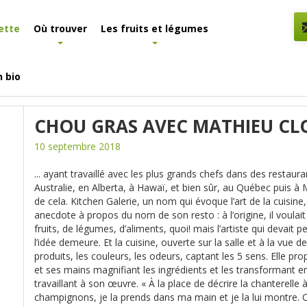
ette
Où trouver
Les fruits et légumes
n bio
vec Mathieu Cloutier
CHOU GRAS AVEC MATHIEU CL
10 septembre 2018
... ayant travaillé avec les plus grands chefs dans des resta
Australie, en Alberta, à Hawaï, et bien sûr, au Québec puis à Mo
de cela. Kitchen Galerie, un nom qui évoque l’art de la cuisi
anecdote à propos du nom de son resto : à l’origine, il voulai
fruits, de légumes, d’aliments, quoi! mais l’artiste qui devait
l’idée demeure. Et la cuisine, ouverte sur la salle et à la vue de
produits, les couleurs, les odeurs, captant les 5 sens. Elle prop
et ses mains magnifiant les ingrédients et les transformant e
travaillant à son œuvre. « À la place de décrire la chanterelle
champignons, je la prends dans ma main et je la lui montre. O