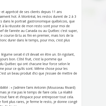
é et apprécié de ses clients depuis 11 ans
aiment hot. À Montréal, les restos durent de 2 à 3
s dans le portrait gastronomique québécois, que
ent à la réussite de mon resto sont pour moi de
hef de l’année au Canada ou au Québec c’est super,
course-là tu as fini en premier, mais lors de la
Donc durer dans le temps, pour moi, c’est plus
gume serait-il s’il devait en être un. En rigolant,
jours bon. Côté fruit, c’est la pomme qui
 du Québec qui ont chacune leur force selon le
ime pour ce qu’ils sont. Même chose pour les
C’est un beau produit d’ici que j’essaie de mettre de
bilité : « J’admire l’ami Antonin (Mousseau Rivard)
ais je n’ai pas le temps de faire cela. La réalité
out faire et d’espace pour entreposer tout cela.
 se font plus rares, je ferme le resto, je donne congé