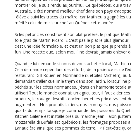
montrer où je suis rendu aujourd’hui. Ce québécois, qui a trav
Australie, a été nommé meilleur chef dans son pays d’adoption
l’élève a suivi les traces du maître, car Mathieu a gagné les t
mérité celui de meilleur chef au Québec cette année.
Si les pétoncles constituent son plat préféré, le plat que Mat
foie gras de Martin Picard. « C’est pas le plat le plus glamour
c’est une idée formidable, et c’est un bon plat que je prends à
fun! Une recette que, selon moi, il ne devrait jamais enlever 
Quand je lui demande si nous devons acheter local, Mathieu m
Cela demande cependant des efforts, de la patience et de l’éd
restaurant Gill Rouen en Normandie (2 étoiles Michelin), au 
demandait d’aller cueillir le thym dans son jardin, lorsqu’il ne
pêchés sur les côtes normandes, j’étais en harmonie totale avec c
utiliser! Tout le monde connait un agriculteur, il faut aider ces
produits, le rouage devrait s’enclencher et les prix devraient de
augmenter… Nos produits laitiers, nos fromages, nos poissons
quarts du temps lorsque je commande des poissons du Québe
Kitchen Galerie est installé près du marché Jean-Talon justem
mozzarella di Bufala est québécois, les fromages proposés à 
Lanaudière ainsi que ses pommes de terre… « Peut-être qu’on