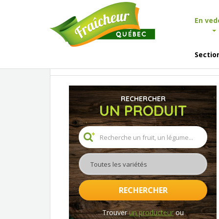
En ved
Sectio
Accueil
En vedette
Actualités
Chou gras a
RECHERCHER
UN PRODUIT
Toutes les variétés
RECHERCHER
Trouver
un producteur
ou