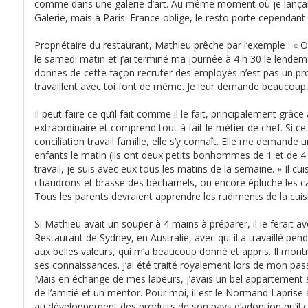
comme dans une galerie d’art. Au même moment où je lançais m
Galerie, mais à Paris. France oblige, le resto porte cependan
Propriétaire du restaurant, Mathieu prêche par l’exemple : « 
le samedi matin et j’ai terminé ma journée à 4 h 30 le lendem
donnes de cette façon recruter des employés n’est pas un pro
travaillent avec toi font de même. Je leur demande beaucoup,
Il peut faire ce qu’il fait comme il le fait, principalement grâ
extraordinaire et comprend tout à fait le métier de chef. Si ce n’
conciliation travail famille, elle s’y connaît. Elle me demande 
enfants le matin (ils ont deux petits bonhommes de 1 et de 4
travail, je suis avec eux tous les matins de la semaine. » Il c
chaudrons et brasse des béchamels, ou encore épluche les ca
Tous les parents devraient apprendre les rudiments de la cuis
Si Mathieu avait un souper à 4 mains à préparer, il le ferait 
Restaurant de Sydney, en Australie, avec qui il a travaillé p
aux belles valeurs, qui m’a beaucoup donné et appris. Il mon
ses connaissances. J’ai été traité royalement lors de mon passa
Mais en échange de mes labeurs, j’avais un bel appartement 
de l’amitié et un mentor. Pour moi, il est le Normand Laprise
au développement des produits de son pays d’adoption qu’il cu