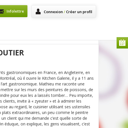
Infolettre
Connexion
/
Créer un profil
OUTIER
urants gastronomiques en France, en Angleterre, en
ntréal, où il ouvre le Kitchen Galerie, il y a 11 ans
ne, l’art gastronomique. Mathieu me raconte une
t mettre sur les murs des peintures de poissons, de
 peindre pour eux les a laissés tomber… Peu importe,
s clients, invite à « zyeuter » et à admirer les
ose au regard, le cuisinier utilisant ses ustensiles
n plats extraordinaires, un peu comme le peintre
 à un client qui me demande c’est quelle sorte de
n éduque, on explique, les gens visualisent, c’est