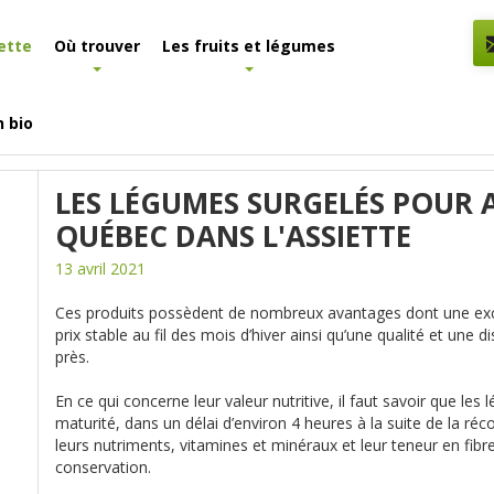
ette
Où trouver
Les fruits et légumes
n bio
 surgelés pour accroître la place du Québec dans l'assiette
LES LÉGUMES SURGELÉS POUR 
QUÉBEC DANS L'ASSIETTE
13 avril 2021
Ces produits possèdent de nombreux avantages dont une excell
prix stable au fil des mois d’hiver ainsi qu’une qualité et une 
près.
En ce qui concerne leur valeur nutritive, il faut savoir que les
maturité, dans un délai d’environ 4 heures à la suite de la ré
leurs nutriments, vitamines et minéraux et leur teneur en fibres
conservation.