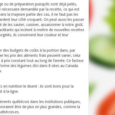
ge ou de préparation puisqu’ils sont déjà pelés,
ité nécessaire demandée par la recette, ce qui est
ans la majeure partie des cas, il ne faut pas les
 gardent leur côté croquant. On peut aussi les passer
 de les sauter, cuisiner, assaisonner à notre goût.
acilitants qui incitent à mettre de nouvelles recettes
gelés, ils conservent leur couleur et leur
cter des budgets de coûts à la portion dans, par
r les prix des aliments frais peuvent varier, celui
à prix constant tout au long de l’année. Ce facteur
ansforme des légumes d’ici dans 8 sites au Canada
s.
 en nutrition le disent : ils sont bons pour la
t à la ligne.
liments québécois dans les institutions publiques,
evraient être de plus en plus grandes, comme la
uébécois.es.