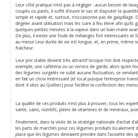
Leur côté pratique n’est pas à négliger : aucun besoin de lava
coupés ou parés, il suffit d’ouvrir le sac et d’ajouter la quant
simple et rapide et, surtout, n’occasionne pas de gaspillage. D
dégeler avant utilisation mais les cuire à feu élevé afin qu’ils
quelques petites minutes à la vapeur dans un bain-marie avant
De plus, il existe une foule de mélanges fort intéressants et f
au menu! Leur durée de vie est longue, et, en prime, même sur
fraîcheur.
Leur prix stable devient très attractif lorsque l’on doit respe
exemple, une cafétéria ou un service de garde; alors qu’en hive
des légumes surgelés ne subit aucune fluctuation, se vendant 
en fait un choix intéressant (et local puisque l’entreprise tr
dont 4 sites au Québec) pour faciliter la confection des menu
La qualité de ces produits n’est plus à prouver, tous les experts
santé, sains, nutritifs, pleins de vitamines et de minéraux, poin
Finalement, dans la visée de la stratégie nationale d’achat d’a
les parts de marchés pour ces légumes produits localement d
place que les légumes devraient prendre dans l’assiette des q