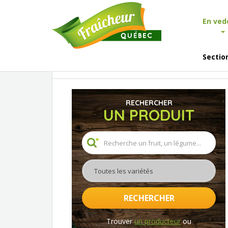
En ved
Sectio
Accueil
En vedette
Actualités
Les légumes
RECHERCHER
UN PRODUIT
Toutes les variétés
RECHERCHER
Trouver
un producteur
ou