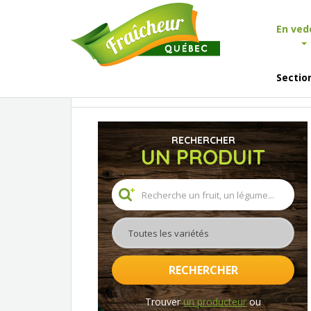
En ved
Sectio
Accueil
En vedette
En vedette ce mois-ci
RECHERCHER
UN PRODUIT
Toutes les variétés
RECHERCHER
Trouver
un producteur
ou