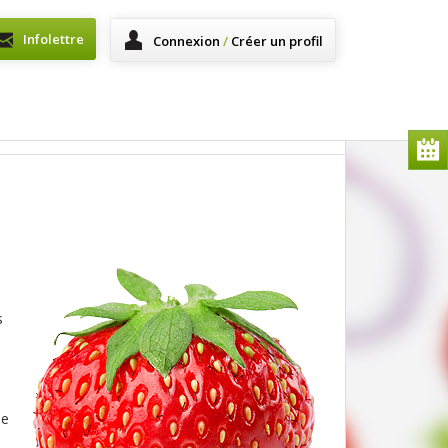
Infolettre
Connexion
/
Créer un profil
s
se