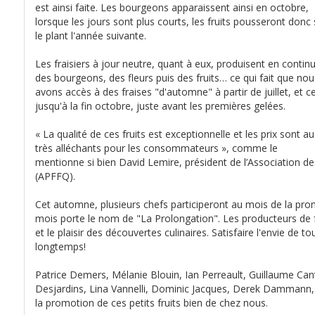
est ainsi faite. Les bourgeons apparaissent ainsi en octobre,
lorsque les jours sont plus courts, les fruits pousseront donc 
le plant l'année suivante.
Les fraisiers à jour neutre, quant à eux, produisent en contin
des bourgeons, des fleurs puis des fruits… ce qui fait que nou
avons accès à des fraises "d'automne" à partir de juillet, et c
jusqu'à la fin octobre, juste avant les premières gelées.
« La qualité de ces fruits est exceptionnelle et les prix sont au
très alléchants pour les consommateurs », comme le
mentionne si bien David Lemire, président de l’Association d
(APFFQ).
Cet automne, plusieurs chefs participeront au mois de la pr
mois porte le nom de "La Prolongation". Les producteurs de f
et le plaisir des découvertes culinaires. Satisfaire l'envie de t
longtemps!
Patrice Demers, Mélanie Blouin, Ian Perreault, Guillaume Can
Desjardins, Lina Vannelli, Dominic Jacques, Derek Dammann, e
la promotion de ces petits fruits bien de chez nous.