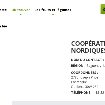
ette
Où trouver
Les fruits et légumes
n bio
COOPÉRATI
NORDIQUE
NOM DU CONTACT :
RÉGION :
Saguenay–La
COORDONNÉES :
2785 Joseph Privé
Labrecque
Quebec
,
G0W 2S0
TÉLÉPHONE :
418-32