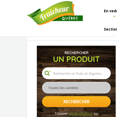
En ved
Sectio
Accueil
Où trouver
Les producteurs
RECHERCHER
UN PRODUIT
Toutes les variétés
RECHERCHER
Trouver
un producteur
ou