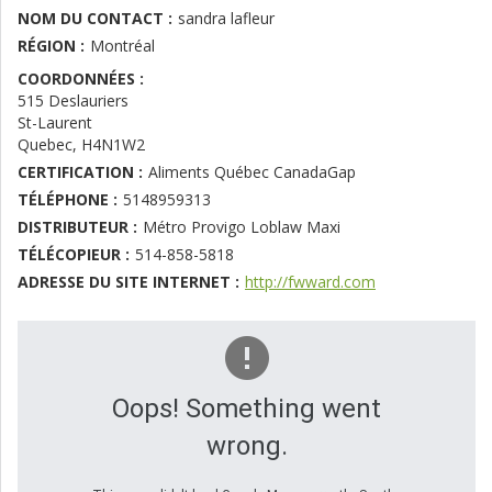
NOM DU CONTACT :
sandra lafleur
RÉGION :
Montréal
COORDONNÉES :
515 Deslauriers
St-Laurent
Quebec
,
H4N1W2
CERTIFICATION :
Aliments Québec CanadaGap
TÉLÉPHONE :
5148959313
DISTRIBUTEUR :
Métro Provigo Loblaw Maxi
TÉLÉCOPIEUR :
514-858-5818
ADRESSE DU SITE INTERNET :
http://fwward.com
Oops! Something went
wrong.