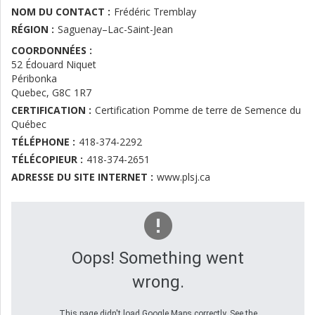
NOM DU CONTACT :
Frédéric Tremblay
RÉGION :
Saguenay–Lac-Saint-Jean
COORDONNÉES :
52 Édouard Niquet
Péribonka
Quebec
,
G8C 1R7
CERTIFICATION :
Certification Pomme de terre de Semence du
Québec
TÉLÉPHONE :
418-374-2292
TÉLÉCOPIEUR :
418-374-2651
ADRESSE DU SITE INTERNET :
www.plsj.ca
Oops! Something went
wrong.
This page didn't load Google Maps correctly. See the