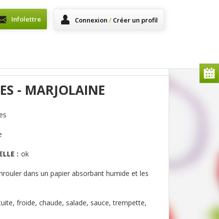
Infolettre
Connexion
/
Créer un profil
ES - MARJOLAINE
es
e
LLE :
ok
nrouler dans un papier absorbant humide et les
cuite, froide, chaude, salade, sauce, trempette,