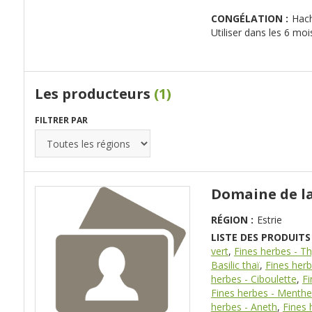
CONGÉLATION :
Hach
Utiliser dans les 6 moi
Les producteurs
(1)
FILTRER PAR
Domaine de l
RÉGION :
Estrie
LISTE DES PRODUITS 
vert
,
Fines herbes - T
Basilic thaï
,
Fines herbe
herbes - Ciboulette
,
Fi
Fines herbes - Menthe
herbes - Aneth
,
Fines 