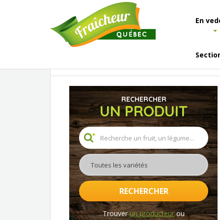
En ved
Sectio
Accueil
Les fruits et légumes
Liste des fruits
RECHERCHER
UN PRODUIT
Toutes les variétés
RECHERCHER
Trouver
un producteur
ou