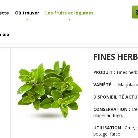
ette
Où trouver
Les fruits et légumes
n bio
 et légumes
Détail produit
FINES HERB
PRODUIT :
Fines herb
VARIÉTÉ :
- Marjolain
DISPONIBILITÉ ACTUE
CONSERVATION :
L'e
placer au frigo.
UTILISATION
:
Crue, 
potage, farce