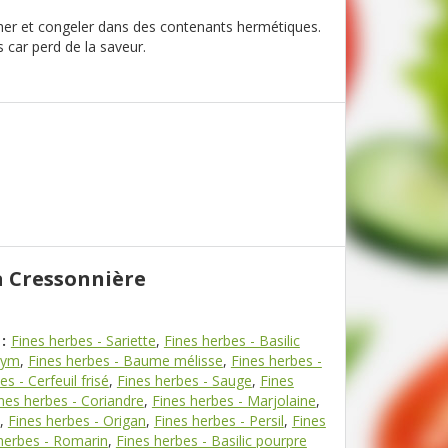
er et congeler dans des contenants hermétiques.
s car perd de la saveur.
a Cressonnière
:
Fines herbes - Sariette
,
Fines herbes - Basilic
hym
,
Fines herbes - Baume mélisse
,
Fines herbes -
s - Cerfeuil frisé
,
Fines herbes - Sauge
,
Fines
nes herbes - Coriandre
,
Fines herbes - Marjolaine
,
,
Fines herbes - Origan
,
Fines herbes - Persil
,
Fines
herbes - Romarin
,
Fines herbes - Basilic pourpre