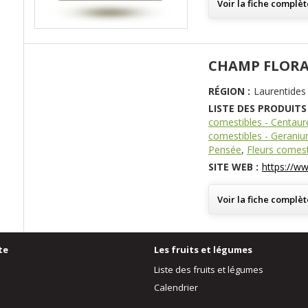
Voir la fiche complèt
CHAMP FLOR
RÉGION :
Laurentides
LISTE DES PRODUITS 
comestibles - Centaur
comestibles - Gerani
Pensée
,
Fleurs comest
SITE WEB :
https://w
Voir la fiche complèt
te
Les fruits et légumes
Liste des fruits et légumes
Calendrier