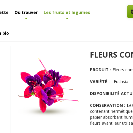
ette
Où trouver
Les fruits et légumes
n bio
 et légumes
Détail produit
FLEURS COM
PRODUIT :
Fleurs com
VARIÉTÉ :
- Fuchsia
DISPONIBILITÉ ACTUE
CONSERVATION :
Les
contenant hermétique. 
papier absorbant humi
fleurs avant leur utilisa