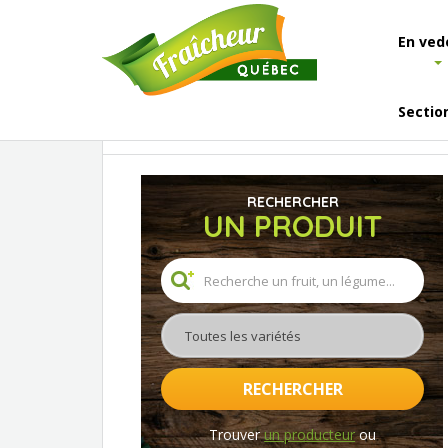
En ved
Sectio
Accueil
Les fruits et légumes
Liste des fruits
RECHERCHER
UN PRODUIT
Toutes les variétés
RECHERCHER
Trouver
un producteur
ou