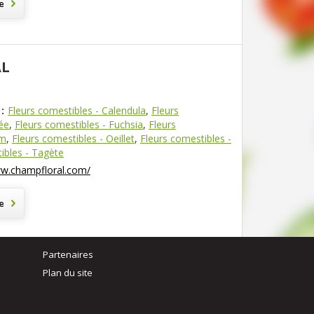
e
AL
:
Fleurs comestibles - Calendula
,
Fleurs
ée
,
Fleurs comestibles - Fuchsia
,
Fleurs
um
,
Fleurs comestibles - Oeillet
,
Fleurs comestibles -
ibles - Tagète
ww.champfloral.com/
e
Partenaires
Plan du site