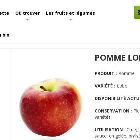
ette
Où trouver
Les fruits et légumes
n bio
POMME LO
PRODUIT :
Pomme
VARIÉTÉ :
Lobo
DISPONIBILITÉ ACTUE
CONSERVATION :
Plu
variétés.
UTILISATION
:
Crue, 
sauce, en gelée, brais