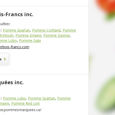
is-Francs inc.
Québec
:
Pomme Spartan
,
Pomme Cortland
,
Pomme
cIntosh
,
Pomme Empire
,
Pomme Sunrise
,
mme Lobo
,
Pomme Gala
rbois-francs.com
e
uées inc.
:
Pomme Lobo
,
Pomme Spartan
,
Pomme
mpire
,
Pomme Red cort
www.pommesmarquees.ca/