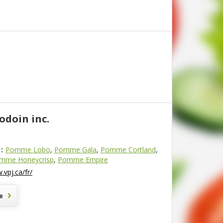
Jodoin inc.
:
Pomme Lobo
,
Pomme Gala
,
Pomme Cortland
,
mme Honeycrisp
,
Pomme Empire
.vpj.ca/fr/
e