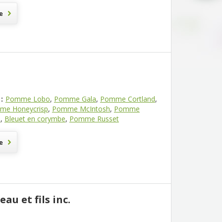
e
:
Pomme Lobo
,
Pomme Gala
,
Pomme Cortland
,
me Honeycrisp
,
Pomme McIntosh
,
Pomme
n
,
Bleuet en corymbe
,
Pomme Russet
e
eau et fils inc.