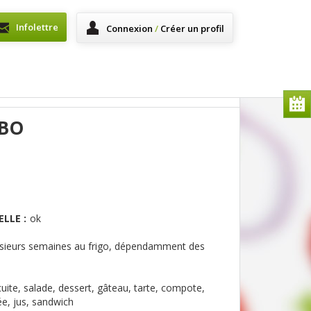
Infolettre
Connexion
/
Créer un profil
BO
LLE :
ok
sieurs semaines au frigo, dépendamment des
cuite, salade, dessert, gâteau, tarte, compote,
ée, jus, sandwich