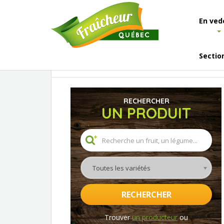
En ved
Sectio
Accueil
Les fruits et légumes
Calendrier
RECHERCHER
UN PRODUIT
Toutes les variétés
RECHERCHER
Trouver
un producteur
ou