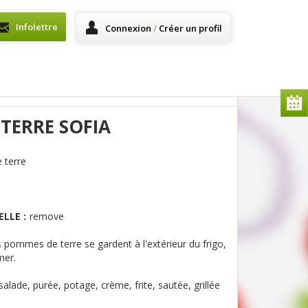
Infolettre
Connexion
/
Créer un profil
TERRE SOFIA
terre
LLE :
remove
 pommes de terre se gardent à l'extérieur du frigo,
mer.
salade, purée, potage, crème, frite, sautée, grillée