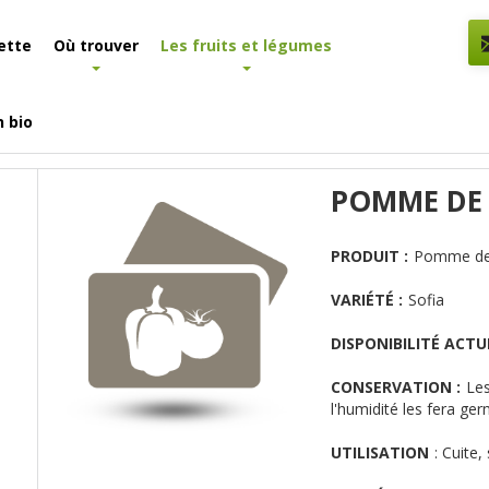
ette
Où trouver
Les fruits et légumes
n bio
 et légumes
Détail produit
POMME DE 
PRODUIT :
Pomme de 
VARIÉTÉ :
Sofia
DISPONIBILITÉ ACTUE
CONSERVATION :
Les
l'humidité les fera ger
UTILISATION
:
Cuite, 