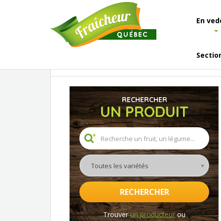
En ved
Sectio
Accueil
Les fruits et légumes
Liste des fruits
RECHERCHER
UN PRODUIT
Toutes les variétés
RECHERCHER
Trouver
un producteur
ou