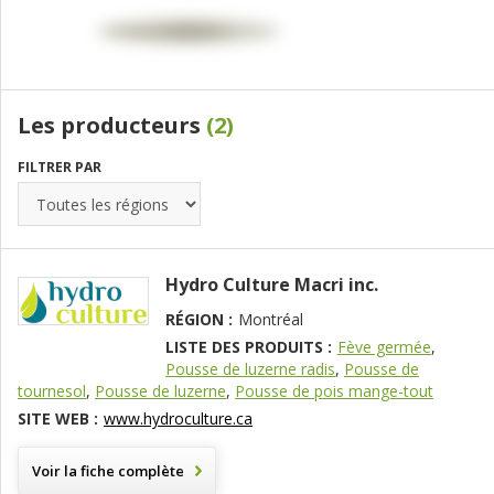
Les producteurs
(2)
FILTRER PAR
Hydro Culture Macri inc.
RÉGION :
Montréal
LISTE DES PRODUITS :
Fève germée
,
Pousse de luzerne radis
,
Pousse de
tournesol
,
Pousse de luzerne
,
Pousse de pois mange-tout
SITE WEB :
www.hydroculture.ca
Voir la fiche complète