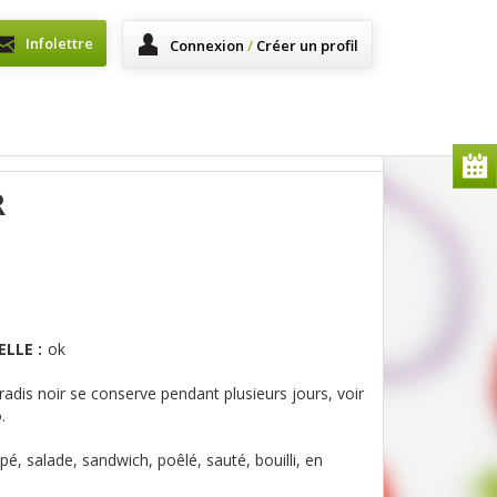
Infolettre
Connexion
/
Créer un profil
R
LLE :
ok
radis noir se conserve pendant plusieurs jours, voir
o.
âpé, salade, sandwich, poêlé, sauté, bouilli, en