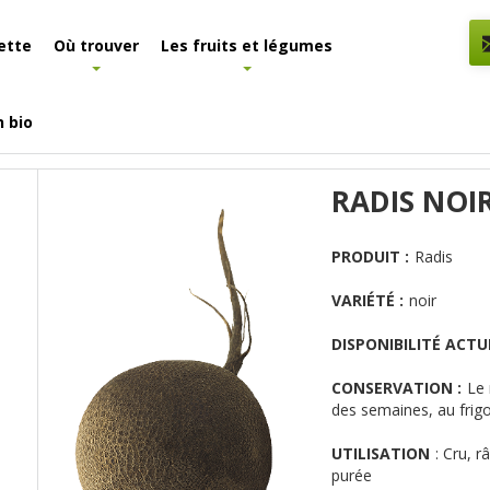
ette
Où trouver
Les fruits et légumes
n bio
RADIS NOI
PRODUIT :
Radis
VARIÉTÉ :
noir
DISPONIBILITÉ ACTUE
CONSERVATION :
Le 
des semaines, au frig
UTILISATION
:
Cru, r
purée