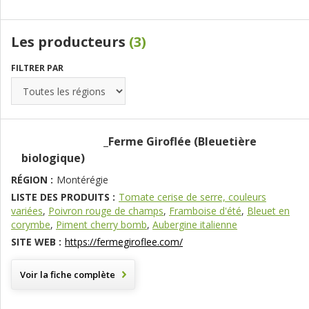
Les producteurs
(3)
FILTRER PAR
_Ferme Giroflée (Bleuetière
biologique)
RÉGION :
Montérégie
LISTE DES PRODUITS :
Tomate cerise de serre, couleurs
variées
,
Poivron rouge de champs
,
Framboise d'été
,
Bleuet en
corymbe
,
Piment cherry bomb
,
Aubergine italienne
SITE WEB :
https://fermegiroflee.com/
Voir la fiche complète