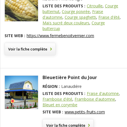
LISTE DES PRODUITS :
Citrouille
,
Courge
butternut
,
Courge poivrée
,
Fraise
d'automne
,
Courge spaghetti
,
Fraise d'été
,
Maïs sucré deux couleurs
,
Courge
buttercup
SITE WEB :
https://www.fermebenoitvernier.com
Voir la fiche complète
Bleuetière Point du Jour
RÉGION :
Lanaudière
LISTE DES PRODUITS :
Fraise d'automne
,
Framboise d'été
,
Framboise d'automne
,
Bleuet en corymbe
SITE WEB :
www.petits-fruits.com
Voir la fiche complète