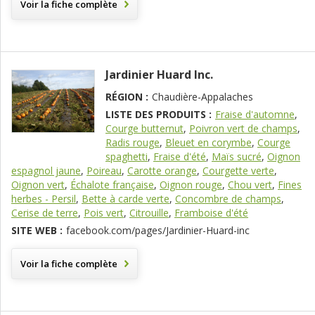
Voir la fiche complète
Jardinier Huard Inc.
RÉGION :
Chaudière-Appalaches
LISTE DES PRODUITS :
Fraise d'automne
,
Courge butternut
,
Poivron vert de champs
,
Radis rouge
,
Bleuet en corymbe
,
Courge
spaghetti
,
Fraise d'été
,
Maïs sucré
,
Oignon
espagnol jaune
,
Poireau
,
Carotte orange
,
Courgette verte
,
Oignon vert
,
Échalote française
,
Oignon rouge
,
Chou vert
,
Fines
herbes - Persil
,
Bette à carde verte
,
Concombre de champs
,
Cerise de terre
,
Pois vert
,
Citrouille
,
Framboise d'été
SITE WEB :
facebook.com/pages/Jardinier-Huard-inc
Voir la fiche complète