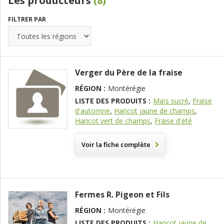
Les producteurs
(8)
FILTRER PAR
Verger du Père de la fraise
RÉGION :
Montérégie
LISTE DES PRODUITS :
Maïs sucré
,
Fraise
d'automne
,
Haricot jaune de champs
,
Haricot vert de champs
,
Fraise d'été
Voir la fiche complète
Fermes R. Pigeon et Fils
RÉGION :
Montérégie
LISTE DES PRODUITS :
Haricot jaune de