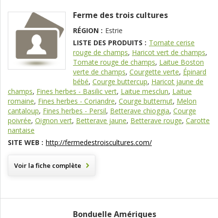
Ferme des trois cultures
RÉGION :
Estrie
LISTE DES PRODUITS :
Tomate cerise
rouge de champs
,
Haricot vert de champs
,
Tomate rouge de champs
,
Laitue Boston
verte de champs
,
Courgette verte
,
Épinard
bébé
,
Courge buttercup
,
Haricot jaune de
champs
,
Fines herbes - Basilic vert
,
Laitue mesclun
,
Laitue
romaine
,
Fines herbes - Coriandre
,
Courge butternut
,
Melon
cantaloup
,
Fines herbes - Persil
,
Betterave chioggia
,
Courge
poivrée
,
Oignon vert
,
Betterave jaune
,
Betterave rouge
,
Carotte
nantaise
SITE WEB :
http://fermedestroiscultures.com/
Voir la fiche complète
Bonduelle Amériques