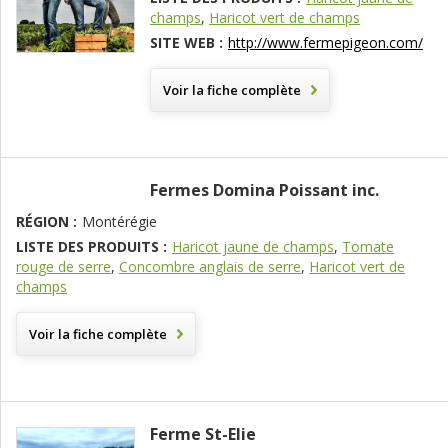
champs
,
Haricot vert de champs
SITE WEB :
http://www.fermepigeon.com/
Voir la fiche complète
Fermes Domina Poissant inc.
RÉGION :
Montérégie
LISTE DES PRODUITS :
Haricot jaune de champs
,
Tomate
rouge de serre
,
Concombre anglais de serre
,
Haricot vert de
champs
Voir la fiche complète
Ferme St-Elie