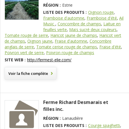
RÉGION :
Estrie
LISTE DES PRODUITS :
Oignon rouge
,
Framboise d'automne
,
Framboise d'été
,
Ail
Music
,
Concombre de champs
,
Laitue en
feuilles verte
,
Maïs sucré deux couleurs
,
Tomate rouge de serre
,
Haricot jaune de champs
,
Haricot vert
de champs
,
Oignon jaune
,
Fraise d'automne
,
Concombre
anglais de serre
,
Tomate cerise rouge de champs
,
Fraise d'été
,
Poivron vert de serre
,
Poivron rouge de champs
SITE WEB :
http://fermest-elie.com/
Voir la fiche complète
Ferme Richard Desmarais et
filles inc.
RÉGION :
Lanaudière
LISTE DES PRODUITS :
Courge spaghetti
,