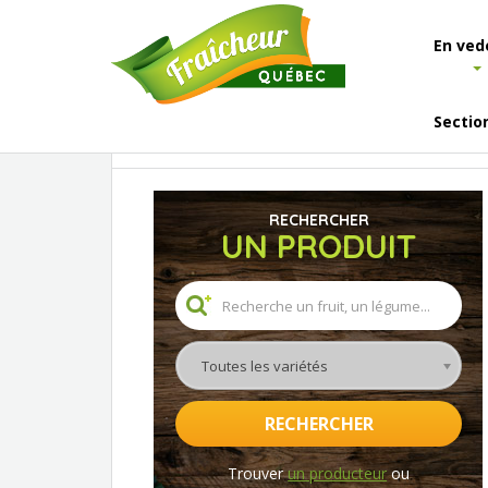
En ved
Sectio
Accueil
Les fruits et légumes
Calendrier
RECHERCHER
UN PRODUIT
Toutes les variétés
RECHERCHER
Trouver
un producteur
ou