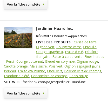
Voir la fiche complète
Jardinier Huard Inc.
RÉGION :
Chaudière-Appalaches
LISTE DES PRODUITS :
Cerise de terre
,
Oignon vert
,
Courgette verte
,
Citrouille
,
Courge spaghetti
,
Fraise d'été
,
Échalote
française
,
Bette à carde verte
,
Fines herbes
- Persil
,
Courge butternut
,
Bleuet en corymbe
,
Oignon rouge
,
Carotte orange
,
Maïs sucré
,
Pois vert
,
Oignon espagnol jaune
,
Poireau
,
Fraise d'automne
,
Chou vert
,
Poivron vert de champs
,
Framboise d'été
,
Concombre de champs
,
Radis rouge
SITE WEB :
facebook.com/pages/Jardinier-Huard-inc
Voir la fiche complète