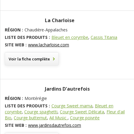
La Charloise
RÉGION :
Chaudière-Appalaches
LISTE DES PRODUITS :
Bleuet en corymbe
,
Cassis Titania
SITE WEB :
www.lacharloise.com
Voir la fiche complète
Jardins D'autrefois
RÉGION :
Montérégie
LISTE DES PRODUITS :
Courge Sweet mama
,
Bleuet en
corymbe
,
Courge spaghetti
,
Courge Sweet Délicata
,
Fleur d'ail
Bio
,
Courge butternut
,
Ail Music
,
Courge poivrée
SITE WEB :
www.jardinsdautrefois.com