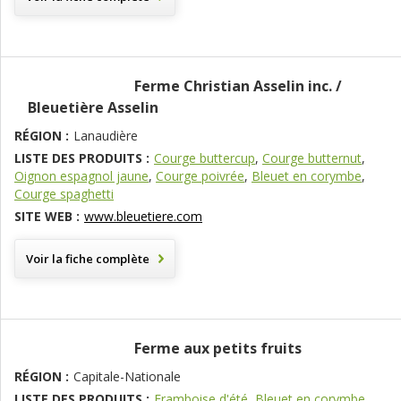
Ferme Christian Asselin inc. /
Bleuetière Asselin
RÉGION :
Lanaudière
LISTE DES PRODUITS :
Courge buttercup
,
Courge butternut
,
Oignon espagnol jaune
,
Courge poivrée
,
Bleuet en corymbe
,
Courge spaghetti
SITE WEB :
www.bleuetiere.com
Voir la fiche complète
Ferme aux petits fruits
RÉGION :
Capitale-Nationale
LISTE DES PRODUITS :
Framboise d'été
,
Bleuet en corymbe