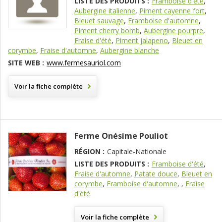
LISTE DES PRODUITS :
Framboise d'été
,
Aubergine italienne
,
Piment cayenne fort
,
Bleuet sauvage
,
Framboise d'automne
,
Piment cherry bomb
,
Aubergine pourpre
,
Fraise d'été
,
Piment jalapeno
,
Bleuet en
corymbe
,
Fraise d'automne
,
Aubergine blanche
SITE WEB :
www.fermesauriol.com
Voir la fiche complète
Ferme Onésime Pouliot
RÉGION :
Capitale-Nationale
LISTE DES PRODUITS :
Framboise d'été
,
Fraise d'automne
,
Patate douce
,
Bleuet en
corymbe
,
Framboise d'automne
,
,
Fraise
d'été
Voir la fiche complète