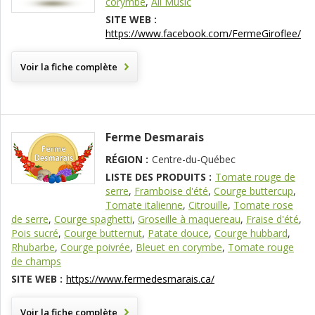
corymbe
,
Ail Music
SITE WEB :
https://www.facebook.com/FermeGiroflee/
Voir la fiche complète
Ferme Desmarais
RÉGION :
Centre-du-Québec
LISTE DES PRODUITS :
Tomate rouge de
serre
,
Framboise d'été
,
Courge buttercup
,
Tomate italienne
,
Citrouille
,
Tomate rose
de serre
,
Courge spaghetti
,
Groseille à maquereau
,
Fraise d'été
,
Pois sucré
,
Courge butternut
,
Patate douce
,
Courge hubbard
,
Rhubarbe
,
Courge poivrée
,
Bleuet en corymbe
,
Tomate rouge
de champs
SITE WEB :
https://www.fermedesmarais.ca/
Voir la fiche complète