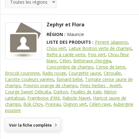
Zephyr et Flora
RÉGION :
Mauricie
LISTE DES PRODUITS :
Piment jalapeno
,
Chou vert
,
Laitue Boston verte de champs
,
Bette à carde verte
,
Pois vert
,
Chou-fleur
blanc
,
Céleri
,
Betterave chioggia
,
Concombre de champs
,
Cerise de terre
,
Brocoli couronne
,
Radis rouge
,
Courgette jaune
,
Citrouille
,
Carotte couleurs variées
,
Épinard bébé
,
Tomate cerise jaune de
champs
,
Poivron orange de champs
,
Fines herbes - Aneth
,
Courge Sweet Délicata
,
Daïkon
,
Feuilles de Kale
,
Melon
cantaloup
,
Framboise d'été
,
Rabiole Navet
,
Haricot jaune de
champs
,
Bok Choy
,
Poireau
,
Oignon vert
,
Céleri-rave
,
Aubergine
pourpre
Voir la fiche complète