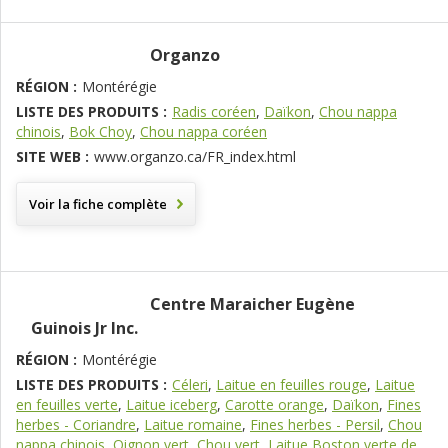
Organzo
RÉGION :
Montérégie
LISTE DES PRODUITS :
Radis coréen
,
Daïkon
,
Chou nappa
chinois
,
Bok Choy
,
Chou nappa coréen
SITE WEB :
www.organzo.ca/FR_index.html
Voir la fiche complète
Centre Maraicher Eugène
Guinois Jr Inc.
RÉGION :
Montérégie
LISTE DES PRODUITS :
Céleri
,
Laitue en feuilles rouge
,
Laitue
en feuilles verte
,
Laitue iceberg
,
Carotte orange
,
Daïkon
,
Fines
herbes - Coriandre
,
Laitue romaine
,
Fines herbes - Persil
,
Chou
nappa chinois
,
Oignon vert
,
Chou vert
,
Laitue Boston verte de