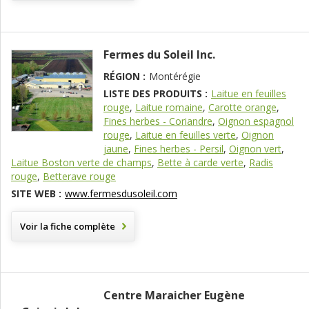
Fermes du Soleil Inc.
RÉGION :
Montérégie
LISTE DES PRODUITS :
Laitue en feuilles
rouge
,
Laitue romaine
,
Carotte orange
,
Fines herbes - Coriandre
,
Oignon espagnol
rouge
,
Laitue en feuilles verte
,
Oignon
jaune
,
Fines herbes - Persil
,
Oignon vert
,
Laitue Boston verte de champs
,
Bette à carde verte
,
Radis
rouge
,
Betterave rouge
SITE WEB :
www.fermesdusoleil.com
Voir la fiche complète
Centre Maraicher Eugène