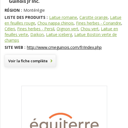
Guinois Jr Inc.
RÉGION :
Montérégie
LISTE DES PRODUITS :
Laitue romaine
,
Carotte orange
,
Laitue
en feuilles rouge
,
Chou nappa chinois
,
Fines herbes - Coriandre
,
Céleri
,
Fines herbes - Persil
,
Oignon vert
,
Chou vert
,
Laitue en
feuilles verte
,
Daïkon
,
Laitue iceberg
,
Laitue Boston verte de
champs
SITE WEB :
http://www.cmeguinois.com/fr/index.php
Voir la fiche complète