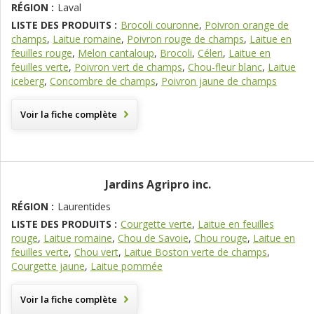
RÉGION :
Laval
LISTE DES PRODUITS :
Brocoli couronne
,
Poivron orange de
champs
,
Laitue romaine
,
Poivron rouge de champs
,
Laitue en
feuilles rouge
,
Melon cantaloup
,
Brocoli
,
Céleri
,
Laitue en
feuilles verte
,
Poivron vert de champs
,
Chou-fleur blanc
,
Laitue
iceberg
,
Concombre de champs
,
Poivron jaune de champs
Voir la fiche complète
Jardins Agripro inc.
RÉGION :
Laurentides
LISTE DES PRODUITS :
Courgette verte
,
Laitue en feuilles
rouge
,
Laitue romaine
,
Chou de Savoie
,
Chou rouge
,
Laitue en
feuilles verte
,
Chou vert
,
Laitue Boston verte de champs
,
Courgette jaune
,
Laitue pommée
Voir la fiche complète