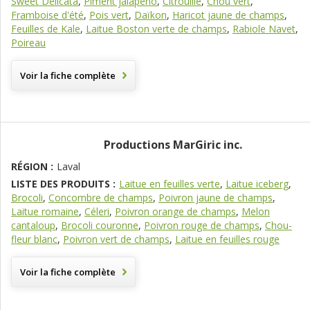
Sweet Délicata
,
Piment jalapeno
,
Citrouille
,
Chou vert
,
Framboise d'été
,
Pois vert
,
Daïkon
,
Haricot jaune de champs
,
Feuilles de Kale
,
Laitue Boston verte de champs
,
Rabiole Navet
,
Poireau
Voir la fiche complète
Productions MarGiric inc.
RÉGION :
Laval
LISTE DES PRODUITS :
Laitue en feuilles verte
,
Laitue iceberg
,
Brocoli
,
Concombre de champs
,
Poivron jaune de champs
,
Laitue romaine
,
Céleri
,
Poivron orange de champs
,
Melon
cantaloup
,
Brocoli couronne
,
Poivron rouge de champs
,
Chou-
fleur blanc
,
Poivron vert de champs
,
Laitue en feuilles rouge
Voir la fiche complète