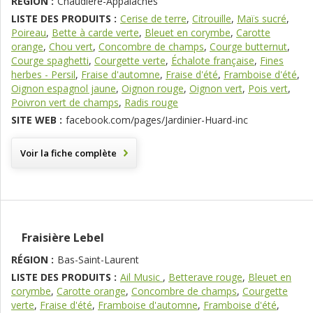
RÉGION :
Chaudière-Appalaches
LISTE DES PRODUITS :
Cerise de terre
,
Citrouille
,
Maïs sucré
,
Poireau
,
Bette à carde verte
,
Bleuet en corymbe
,
Carotte
orange
,
Chou vert
,
Concombre de champs
,
Courge butternut
,
Courge spaghetti
,
Courgette verte
,
Échalote française
,
Fines
herbes - Persil
,
Fraise d'automne
,
Fraise d'été
,
Framboise d'été
,
Oignon espagnol jaune
,
Oignon rouge
,
Oignon vert
,
Pois vert
,
Poivron vert de champs
,
Radis rouge
SITE WEB :
facebook.com/pages/Jardinier-Huard-inc
Voir la fiche complète
Fraisière Lebel
RÉGION :
Bas-Saint-Laurent
LISTE DES PRODUITS :
Ail Music
,
Betterave rouge
,
Bleuet en
corymbe
,
Carotte orange
,
Concombre de champs
,
Courgette
verte
,
Fraise d'été
,
Framboise d'automne
,
Framboise d'été
,