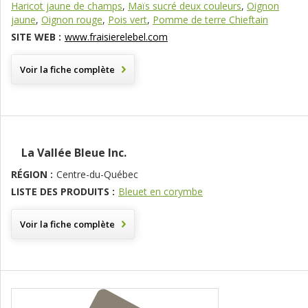
Haricot jaune de champs
,
Maïs sucré deux couleurs
,
Oignon
jaune
,
Oignon rouge
,
Pois vert
,
Pomme de terre Chieftain
SITE WEB :
www.fraisierelebel.com
Voir la fiche complète
la Vallée Bleue Inc.
RÉGION :
Centre-du-Québec
LISTE DES PRODUITS :
Bleuet en corymbe
Voir la fiche complète