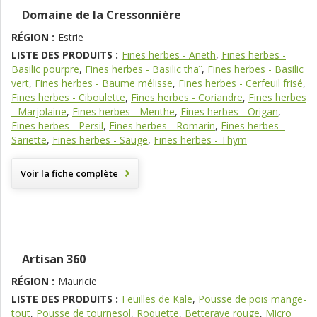
Domaine de la Cressonnière
RÉGION :
Estrie
LISTE DES PRODUITS :
Fines herbes - Aneth
,
Fines herbes -
Basilic pourpre
,
Fines herbes - Basilic thaï
,
Fines herbes - Basilic
vert
,
Fines herbes - Baume mélisse
,
Fines herbes - Cerfeuil frisé
,
Fines herbes - Ciboulette
,
Fines herbes - Coriandre
,
Fines herbes
- Marjolaine
,
Fines herbes - Menthe
,
Fines herbes - Origan
,
Fines herbes - Persil
,
Fines herbes - Romarin
,
Fines herbes -
Sariette
,
Fines herbes - Sauge
,
Fines herbes - Thym
Voir la fiche complète
Artisan 360
RÉGION :
Mauricie
LISTE DES PRODUITS :
Feuilles de Kale
,
Pousse de pois mange-
tout
,
Pousse de tournesol
,
Roquette
,
Betterave rouge
,
Micro